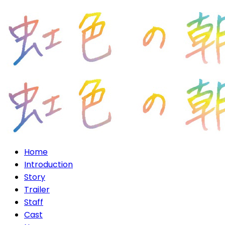
Home
Introduction
Story
Trailer
Staff
Cast