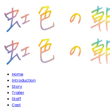
Home
Introduction
Story
Trailer
Staff
Cast