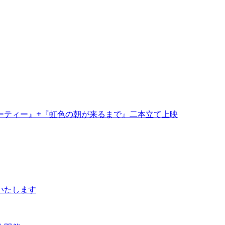
ーティー』+『虹色の朝が来るまで』二本立て上映
いたします