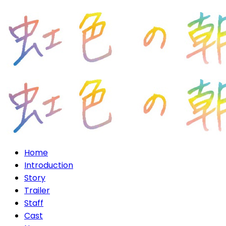
Home
Introduction
Story
Trailer
Staff
Cast